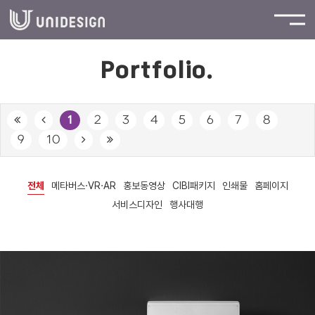
Portfolio.
1
2
3
4
5
6
7
8
9
10
전체
메타버스·VR·AR
홍보동영상
CIBI패키지
인쇄물
홈페이지
서비스디자인
행사대행