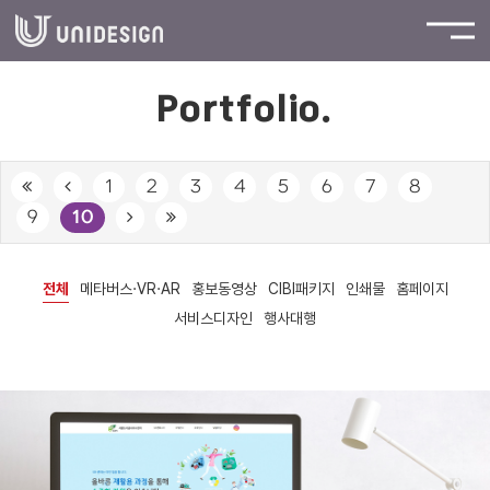
Portfolio.
1
2
3
4
5
6
7
8
9
10
전체
메타버스·VR·AR
홍보동영상
CIBI패키지
인쇄물
홈페이지
서비스디자인
행사대행