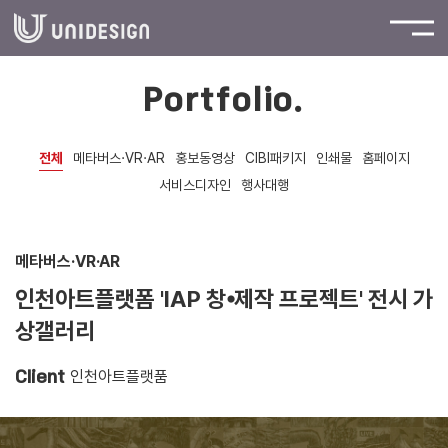
Portfolio.
전체
메타버스·VR·AR
홍보동영상
CIBI패키지
인쇄물
홈페이지
서비스디자인
행사대행
메타버스·VR·AR
인천아트플랫폼 'IAP 창⦁제작 프로젝트' 전시 가
상갤러리
인천아트플랫품
Client