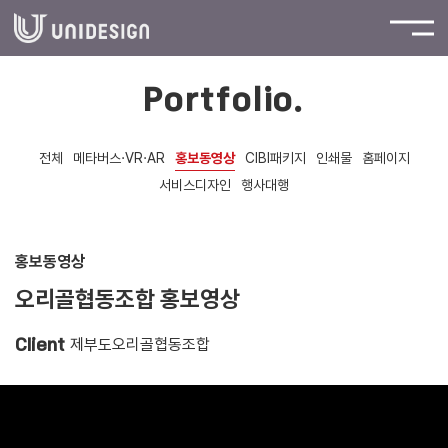
Portfolio.
전체
메타버스·VR·AR
홍보동영상
CIBI패키지
인쇄물
홈페이지
서비스디자인
행사대행
홍보동영상
오리골협동조합 홍보영상
제부도오리골협동조합
Client